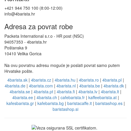
+421 944 750 100 (8:00-12:00)
info@4barista.hr
Adresa za povrat robe
Packeta International s.r.o - HR post (NSC)
94057353 - 4barista.hr
Poštanska 9
10410 Velika Gorica
Na ovu povratnu adresu moguće je poslati povrat samo putem
Hrvatske pošte.
4barista.sk
|
4barista.cz
|
4barista.hu
|
4barista.ro
|
4barista.pl
|
4barista.de
|
4barista.com
|
4barista.nl
|
4barista.be
|
4barista.dk
|
4barista.se
|
4barista.pt
|
4barista.fi
|
4barista.lv
|
4barista.lt
|
4barista.ee
|
4barista.ch
|
cafebarista.fr
|
kaffeebarista.at
|
kafesbarista.gr
|
kafebarista.bg
|
baristacaffe.it
|
baristashop.es
|
baristashop.si