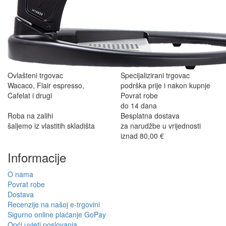
Ovlašteni trgovac
Specijalizirani trgovac
Wacaco, Flair espresso,
podrška prije i nakon kupnje
Cafelat i drugi
Povrat robe
do 14 dana
Roba na zalihi
Besplatna dostava
šaljemo iz vlastitih skladišta
za narudžbe u vrijednosti
iznad 80,00 €
Informacije
O nama
Povrat robe
Dostava
Recenzije na našoj e-trgovini
Sigurno online plaćanje GoPay
Opći uvjeti poslovanja