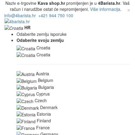
Naziv e-trgovine
Kava shop.hr
promijenjen je u
4Barista.hr
. Vaš
×
račun i narudžbe ostat će nepromijenjeni.
Više informacija
.
info@4barista.hr
+421 944 750 100
HR
Odaberite zemlju isporuke
Odaberite svoju zemlju
Croatia
Croatia
Austria
Belgium
Bulgaria
Cyprus
Czech
Denmark
Estonia
Finland
France
Germany