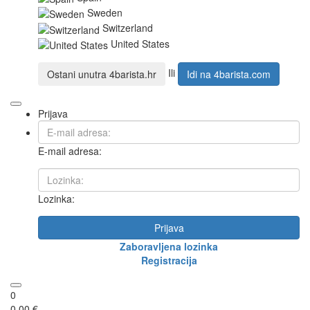
Sweden
Switzerland
United States
Ili
Ostani unutra
4barista.hr
Idi na
4barista.com
Prijava
E-mail adresa:
Lozinka:
Prijava
Zaboravljena lozinka
Registracija
0
0,00 €