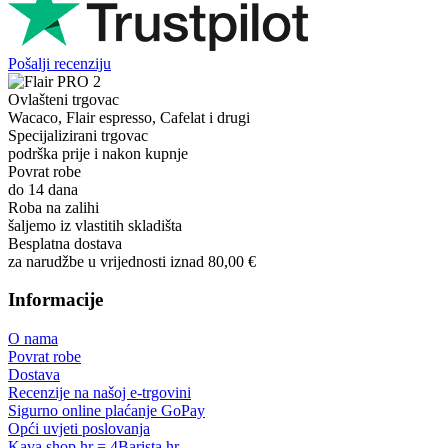
Pošalji recenziju
Ovlašteni trgovac
Wacaco, Flair espresso, Cafelat i drugi
Specijalizirani trgovac
podrška prije i nakon kupnje
Povrat robe
do 14 dana
Roba na zalihi
šaljemo iz vlastitih skladišta
Besplatna dostava
za narudžbe u vrijednosti iznad 80,00 €
Informacije
O nama
Povrat robe
Dostava
Recenzije na našoj e-trgovini
Sigurno online plaćanje GoPay
Opći uvjeti poslovanja
Kava shop.hr = 4Barista.hr