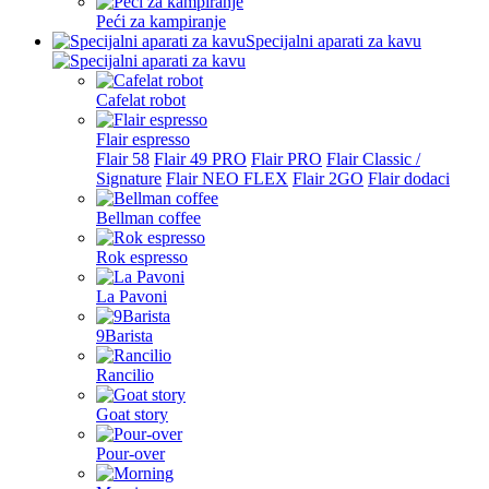
Peći za kampiranje
Specijalni aparati za kavu
Cafelat robot
Flair espresso
Flair 58
Flair 49 PRO
Flair PRO
Flair Classic /
Signature
Flair NEO FLEX
Flair 2GO
Flair dodaci
Bellman coffee
Rok espresso
La Pavoni
9Barista
Rancilio
Goat story
Pour-over