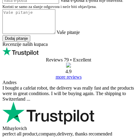
Vaša e-pošta
E-pošta nije obavezna.
Koristi se samo za slanje odgovora i neće biti objavljena.
Vaše pitanje
Dodaj pitanje
Recenzije naših kupaca
Reviews 79
• Excellent
4.9
more reviews
Andres
I bought a cafelat robot, the delivery was really fast and the products
were in great conditions. I will be buying again. The shipping to
Switzerland ...
Mihaylovich
perfect all product,company,delivery, thanks recomended