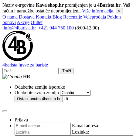
Naziv e-trgovine
Kava shop.hr
promijenjen je u
4Barista.hr
. Vaš
račun i narudžbe ostat će nepromijenjeni.
Više informacija
.
×
O nama
Dostava
Kontakt
Blog
Recenzije
Veleprodaja
Poklon
bonovi
Akcije
Outlet
info@4barista.hr
+421 944 750 100
(8:00-12:00)
4
barista
.hr
sve za bariste
Traži
HR
Odaberite zemlju isporuke
Odaberite svoju zemlju
Ili
Ostani unutra
4barista.hr
Prijava
E-mail adresa:
Lozinka: