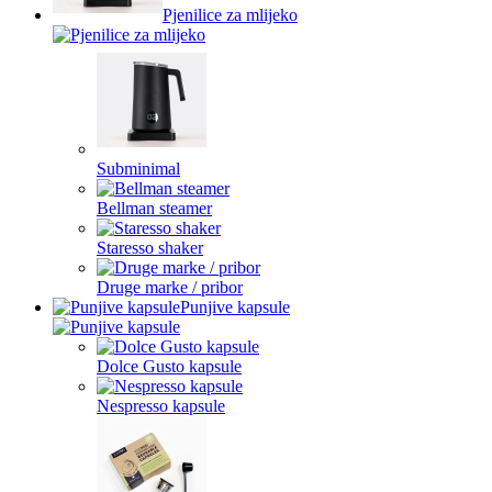
Pjenilice za mlijeko
Subminimal
Bellman steamer
Staresso shaker
Druge marke / pribor
Punjive kapsule
Dolce Gusto kapsule
Nespresso kapsule