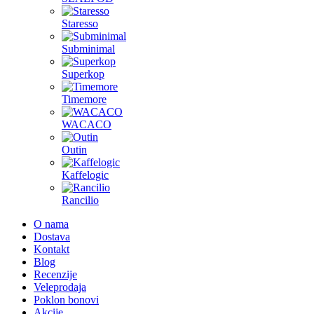
Staresso
Subminimal
Superkop
Timemore
WACACO
Outin
Kaffelogic
Rancilio
O nama
Dostava
Kontakt
Blog
Recenzije
Veleprodaja
Poklon bonovi
Akcije