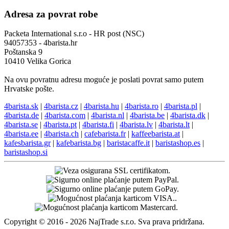
Adresa za povrat robe
Packeta International s.r.o - HR post (NSC)
94057353 - 4barista.hr
Poštanska 9
10410 Velika Gorica
Na ovu povratnu adresu moguće je poslati povrat samo putem
Hrvatske pošte.
4barista.sk
|
4barista.cz
|
4barista.hu
|
4barista.ro
|
4barista.pl
|
4barista.de
|
4barista.com
|
4barista.nl
|
4barista.be
|
4barista.dk
|
4barista.se
|
4barista.pt
|
4barista.fi
|
4barista.lv
|
4barista.lt
|
4barista.ee
|
4barista.ch
|
cafebarista.fr
|
kaffeebarista.at
|
kafesbarista.gr
|
kafebarista.bg
|
baristacaffe.it
|
baristashop.es
|
baristashop.si
Copyright © 2016 - 2026 NajTrade s.r.o. Sva prava pridržana.