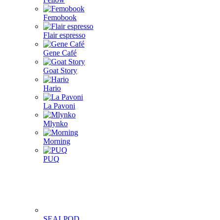
Femobook
Flair espresso
Gene Café
Goat Story
Hario
La Pavoni
Mlynko
Morning
PUQ
SEALPOD