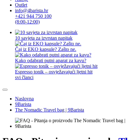
Outlet
info@4barista.hr
+421 944 750 100
(8:00-12:00)
10 savjeta za izvrstan napitak
Čaj iz EKO kapsule? Zašto ne.
Kako odabrati putni aparat za kavu?
Espresso tonik – osvježavajući ljetni hit
svi članci
Naslovna
9Barista
The Nomadic Travel bag | 9Barista