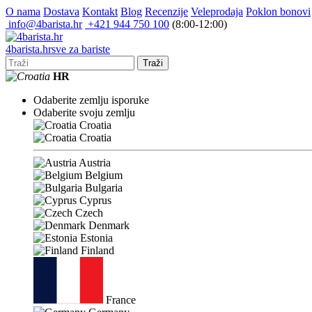
O nama
Dostava
Kontakt
Blog
Recenzije
Veleprodaja
Poklon bonovi
info@4barista.hr
+421 944 750 100
(8:00-12:00)
4
barista
.hr
sve za bariste
Traži
HR
Odaberite zemlju isporuke
Odaberite svoju zemlju
Croatia
Croatia
Austria
Belgium
Bulgaria
Cyprus
Czech
Denmark
Estonia
Finland
France