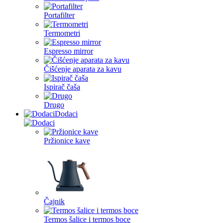
Portafilter
Termometri
Espresso mirror
Čišćenje aparata za kavu
Ispirač čaša
Drugo
Dodaci
Pržionice kave
Čajnik
Termos šalice i termos boce