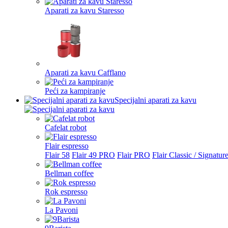
Aparati za kavu Staresso
Aparati za kavu Cafflano
Peći za kampiranje
Specijalni aparati za kavu
Cafelat robot
Flair espresso
Flair 58
Flair 49 PRO
Flair PRO
Flair Classic / Signatur
Bellman coffee
Rok espresso
La Pavoni