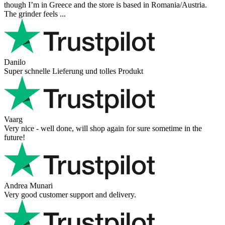
Der Support ist w ...
Hanna
Def recommend! Even with the trust pilot results, I'm always a bit
scared ordering from websites I did not hear of before, but this one
is 100% solid ...
Ahmed Sherif
Excellent coffee grinder! The shipping was surprisingly fast, even
though I’m in Greece and the store is based in Romania/Austria.
The grinder feels ...
Danilo
Super schnelle Lieferung und tolles Produkt