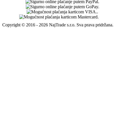
Packeta International s.r.o - HR post (NSC)
94057353 - 4barista.hr
Poštanska 9
10410 Velika Gorica
Na ovu povratnu adresu moguće je poslati povrat samo putem
Hrvatske pošte.
4barista.sk
|
4barista.cz
|
4barista.hu
|
4barista.ro
|
4barista.pl
|
4barista.com
|
4barista.nl
|
4barista.be
|
4barista.dk
|
4barista.se
|
4barista.pt
|
4barista.fi
|
4barista.lv
|
4barista.lt
|
4barista.ee
|
kaffeebarista.at
|
kafesbarista.gr
|
kafebarista.bg
|
baristacaffe.it
|
baristashop.es
|
baristashop.si
Copyright © 2016 - 2026 NajTrade s.r.o. Sva prava pridržana.