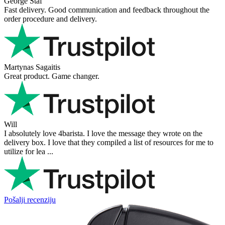
Victor M.
Very professional, fast shipping, will buy again
Ihor Zlobin
Fantastisk upplevelse från början till slut. Snabb leverans, mycket
bra kommunikation och produkter av hög kvalitet. Allt kom
välpackat och i perf ...
George Staf
Fast delivery. Good communication and feedback throughout the
order procedure and delivery.
Martynas Sagaitis
Great product. Game changer.