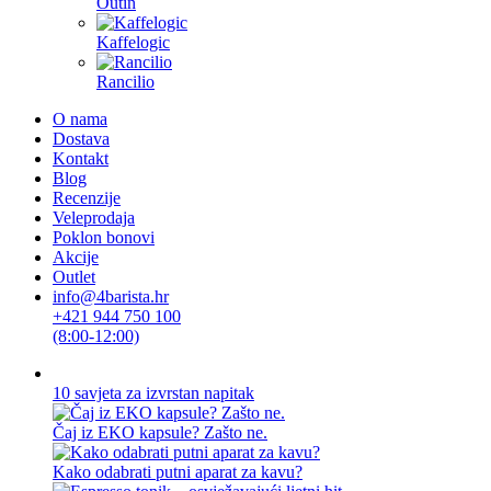
Outin
Kaffelogic
Rancilio
O nama
Dostava
Kontakt
Blog
Recenzije
Veleprodaja
Poklon bonovi
Akcije
Outlet
info@4barista.hr
+421 944 750 100
(8:00-12:00)