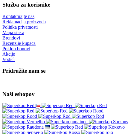
Besplatna dostava
za narudžbe u vrijednosti iznad 80,00 €
Informacije
O nama
Povrat robe
Dostava
Recenzije na našoj e-trgovini
Sigurno online plaćanje GoPay
Opći uvjeti poslovanja
Kava shop.hr = 4Barista.hr
Veleprodaja
Wacaco - autorizirani prodavatelj
Cafelat Robot - autorizirani prodavatelj
Služba za korisnike
Kontaktirajte nas
Reklamacija proizvoda
Politika privatnosti
Mapa site-a
Brendovi
Recenzije kupaca