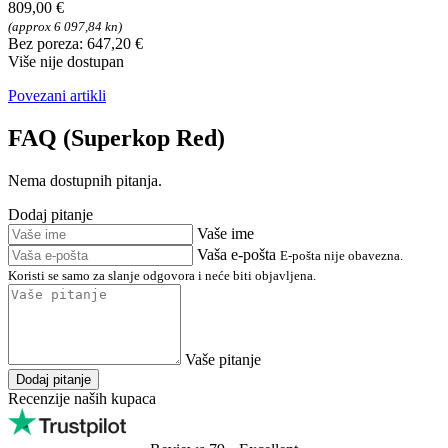
FAQ - Pitanja o proizvodu
Superkop Red
Tražite dodatne informacije o Superkop Red?
U našem odjeljku za tehničku podršku pronaći ćete često
postavljana pitanja (FAQ) i odgovore u vezi sa značajkama,
parametrima i upotrebom ovog proizvoda. Ako imate konkretno
pitanje o Superkop Red, dodajte ga na forum za raspravu u
nastavku. Rado ćemo vam odgovoriti.
809,00 €
(approx 6 097,84 kn)
Bez poreza: 647,20 €
Više nije dostupan
Povezani artikli
FAQ (Superkop Red)