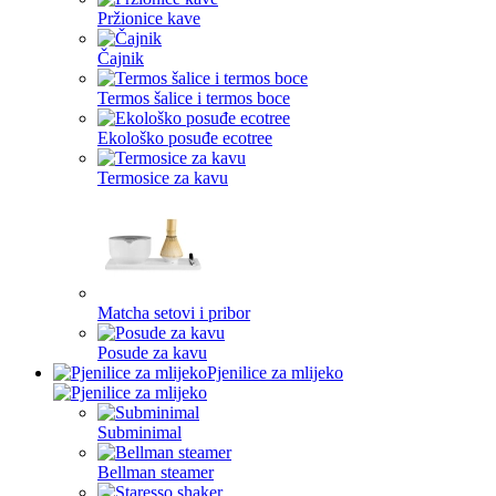
Pržionice kave
Čajnik
Termos šalice i termos boce
Ekološko posuđe ecotree
Termosice za kavu
Matcha setovi i pribor
Posude za kavu
Pjenilice za mlijeko
Subminimal
Bellman steamer