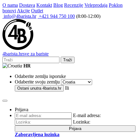
O nama
Dostava
Kontakt
Blog
Recenzije
Veleprodaja
Poklon
bonovi
Akcije
Outlet
info@4barista.hr
+421 944 750 100
(8:00-12:00)
4
barista
.hr
sve za bariste
Traži
HR
Odaberite zemlju isporuke
Odaberite svoju zemlju
Ili
Ostani unutra
4barista.hr
Prijava
E-mail adresa:
Lozinka:
Prijava
Zaboravljena lozinka