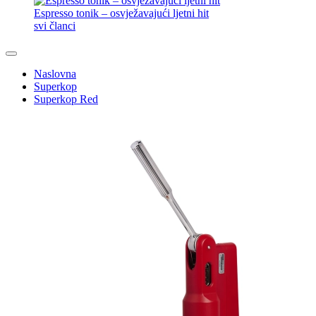
10 savjeta za izvrstan napitak
Čaj iz EKO kapsule? Zašto ne.
Kako odabrati putni aparat za kavu?
Espresso tonik – osvježavajući ljetni hit
svi članci
Naslovna
Superkop
Superkop Red