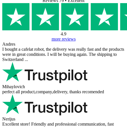
Nema dostupnih pitanja.
Dodaj pitanje
Vaše ime
Vaša e-pošta
E-pošta nije obavezna.
Koristi se samo za slanje odgovora i neće biti objavljena.
Vaše pitanje
Dodaj pitanje
Recenzije naših kupaca
Reviews 79
• Excellent
4.9
more reviews
Andres