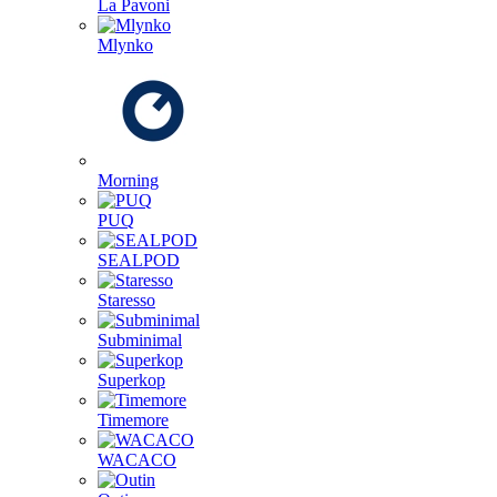
La Pavoni
Mlynko
Morning
PUQ
SEALPOD
Staresso
Subminimal
Superkop
Timemore
WACACO