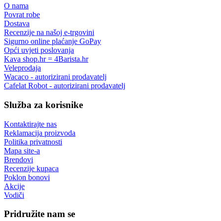
O nama
Povrat robe
Dostava
Recenzije na našoj e-trgovini
Sigurno online plaćanje GoPay
Opći uvjeti poslovanja
Kava shop.hr = 4Barista.hr
Veleprodaja
Wacaco - autorizirani prodavatelj
Cafelat Robot - autorizirani prodavatelj
Služba za korisnike
Kontaktirajte nas
Reklamacija proizvoda
Politika privatnosti
Mapa site-a
Brendovi
Recenzije kupaca
Poklon bonovi
Akcije
Vodiči
Pridružite nam se