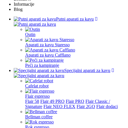
Informacije
Blog
Putni aparati za kavu
Outin
Aparati za kavu Staresso
Aparati za kavu Cafflano
Peći za kampiranje
Specijalni aparati za kavu
Cafelat robot
Flair espresso
Flair 58
Flair 49 PRO
Flair PRO
Flair Classic /
Signature
Flair NEO FLEX
Flair 2GO
Flair dodaci
Bellman coffee
Rok espresso