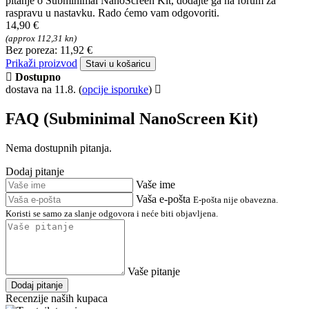
pitanje o Subminimal NanoScreen Kit, dodajte ga na forum za
raspravu u nastavku. Rado ćemo vam odgovoriti.
14,90 €
(approx 112,31 kn)
Bez poreza: 11,92 €
Prikaži proizvod
Stavi u košaricu
Dostupno
dostava na 11.8.
(
opcije isporuke
)
FAQ (Subminimal NanoScreen Kit)
Nema dostupnih pitanja.
Dodaj pitanje
Vaše ime
Vaša e-pošta
E-pošta nije obavezna.
Koristi se samo za slanje odgovora i neće biti objavljena.
Vaše pitanje
Dodaj pitanje
Recenzije naših kupaca