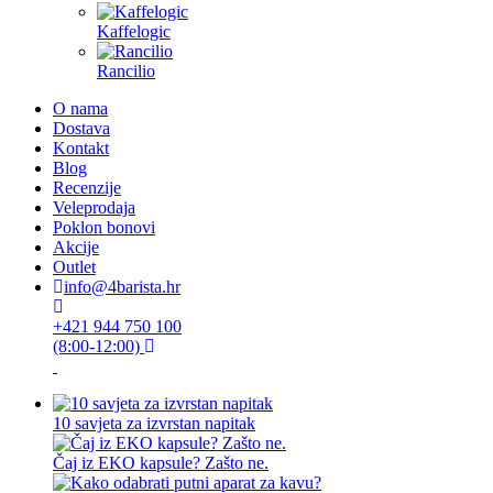
Kaffelogic
Rancilio
O nama
Dostava
Kontakt
Blog
Recenzije
Veleprodaja
Poklon bonovi
Akcije
Outlet
info@4barista.hr
+421 944 750 100
(8:00-12:00)
10 savjeta za izvrstan napitak
Čaj iz EKO kapsule? Zašto ne.