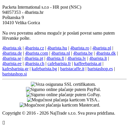
Packeta International s.r.o - HR post (NSC)
94057353 - 4barista.hr
Poštanska 9
10410 Velika Gorica
Na ovu povratnu adresu moguće je poslati povrat samo putem
Hrvatske pošte.
4barista.sk
|
4barista.cz
|
4barista.hu
|
4barista.ro
|
4barista.pl
|
4barista.de
|
4barista.com
|
4barista.nl
|
4barista.be
|
4barista.dk
|
4barista.se
|
4barista.pt
|
4barista.fi
|
4barista.lv
|
4barista.lt
|
4barista.ee
|
4barista.ch
|
cafebarista.fr
|
kaffeebarista.at
|
kafesbarista.gr
|
kafebarista.bg
|
baristacaffe.it
|
baristashop.es
|
baristashop.si
Copyright © 2016 - 2026 NajTrade s.r.o. Sva prava pridržana.