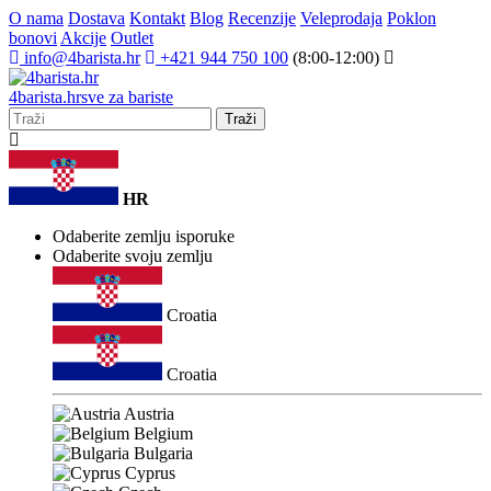
O nama
Dostava
Kontakt
Blog
Recenzije
Veleprodaja
Poklon
bonovi
Akcije
Outlet
info@4barista.hr
+421 944 750 100
(8:00-12:00)
4
barista
.hr
sve za bariste
Traži
HR
Odaberite zemlju isporuke
Odaberite svoju zemlju
Croatia
Croatia
Austria
Belgium
Bulgaria
Cyprus