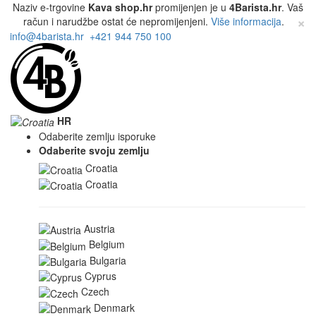
Naziv e-trgovine
Kava shop.hr
promijenjen je u
4Barista.hr
. Vaš
×
račun i narudžbe ostat će nepromijenjeni.
Više informacija
.
info@4barista.hr
+421 944 750 100
HR
Odaberite zemlju isporuke
Odaberite svoju zemlju
Croatia
Croatia
Austria
Belgium
Bulgaria
Cyprus
Czech
Denmark