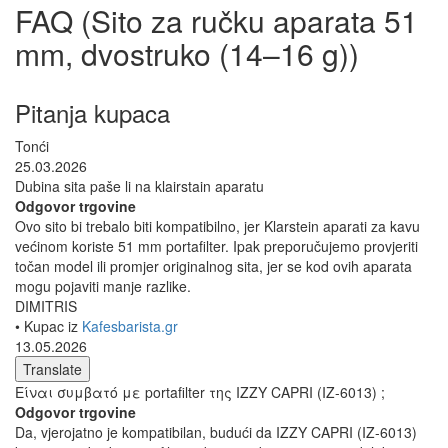
FAQ (Sito za ručku aparata 51
mm, dvostruko (14–16 g))
Pitanja kupaca
Tonći
25.03.2026
Dubina sita paše li na klairstain aparatu
Odgovor trgovine
Ovo sito bi trebalo biti kompatibilno, jer Klarstein aparati za kavu
većinom koriste 51 mm portafilter. Ipak preporučujemo provjeriti
točan model ili promjer originalnog sita, jer se kod ovih aparata
mogu pojaviti manje razlike.
DIMITRIS
• Kupac iz
Kafesbarista.gr
13.05.2026
Translate
Είναι συμβατό με portafilter της IZZY CAPRI (IZ-6013) ;
Odgovor trgovine
Da, vjerojatno je kompatibilan, budući da IZZY CAPRI (IZ-6013)