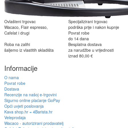
Ovlašteni trgovac
Specijalizirani trgovac
Wacaco, Flair espresso,
podrška prije i nakon kupnje
Cafelat i drugi
Povrat robe
do 14 dana
Roba na zalihi
Besplatna dostava
šaljemo iz vlastitih skladišta
za narudžbe u vrijednosti
iznad 80,00 €
Informacije
O nama
Povrat robe
Dostava
Recenzije na našoj e-trgovini
Sigurno online plaćanje GoPay
Opći uvjeti poslovanja
Kava shop.hr = 4Barista.hr
Veleprodaja
Wacaco - autorizirani prodavatelj