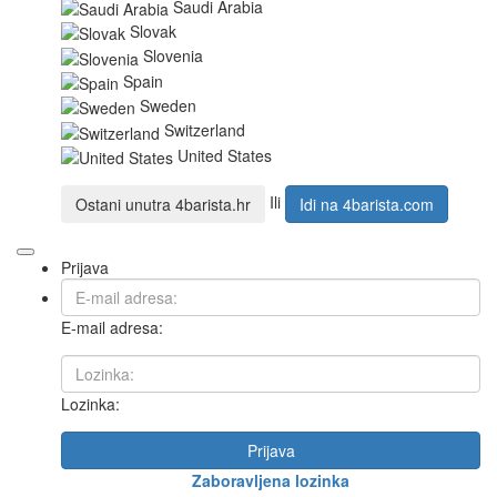
Saudi Arabia
Slovak
Slovenia
Spain
Sweden
Switzerland
United States
Ili
Ostani unutra
4barista.hr
Idi na
4barista.com
Prijava
E-mail adresa:
Lozinka:
Prijava
Zaboravljena lozinka