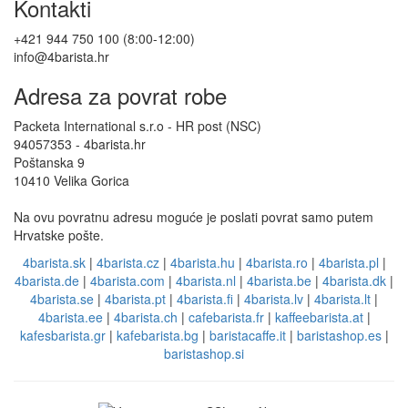
Kontakti
+421 944 750 100 (8:00-12:00)
info@4barista.hr
Adresa za povrat robe
Packeta International s.r.o - HR post (NSC)
94057353 - 4barista.hr
Poštanska 9
10410 Velika Gorica
Na ovu povratnu adresu moguće je poslati povrat samo putem
Hrvatske pošte.
4barista.sk
|
4barista.cz
|
4barista.hu
|
4barista.ro
|
4barista.pl
|
4barista.de
|
4barista.com
|
4barista.nl
|
4barista.be
|
4barista.dk
|
4barista.se
|
4barista.pt
|
4barista.fi
|
4barista.lv
|
4barista.lt
|
4barista.ee
|
4barista.ch
|
cafebarista.fr
|
kaffeebarista.at
|
kafesbarista.gr
|
kafebarista.bg
|
baristacaffe.it
|
baristashop.es
|
baristashop.si