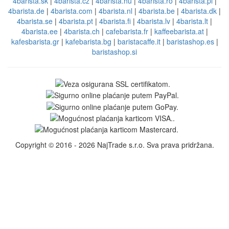
4barista.sk
|
4barista.cz
|
4barista.hu
|
4barista.ro
|
4barista.pl
|
4barista.de
|
4barista.com
|
4barista.nl
|
4barista.be
|
4barista.dk
|
4barista.se
|
4barista.pt
|
4barista.fi
|
4barista.lv
|
4barista.lt
|
4barista.ee
|
4barista.ch
|
cafebarista.fr
|
kaffeebarista.at
|
kafesbarista.gr
|
kafebarista.bg
|
baristacaffe.it
|
baristashop.es
|
baristashop.si
Copyright © 2016 - 2026 NajTrade s.r.o. Sva prava pridržana.