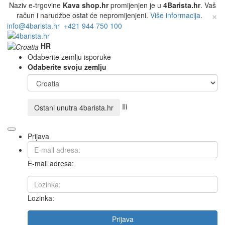
Naziv e-trgovine
Kava shop.hr
promijenjen je u
4Barista.hr
. Vaš
×
račun i narudžbe ostat će nepromijenjeni.
Više informacija
.
info@4barista.hr
+421 944 750 100
HR
Odaberite zemlju isporuke
Odaberite svoju zemlju
Ili
Ostani unutra
4barista.hr
Prijava
E-mail adresa:
Lozinka:
Prijava