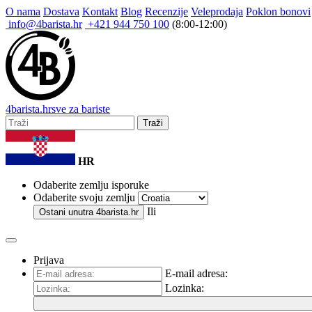
O nama
Dostava
Kontakt
Blog
Recenzije
Veleprodaja
Poklon bonovi
info@4barista.hr
+421 944 750 100
(8:00-12:00)
4
barista
.hr
sve za bariste
Traži
HR
Odaberite zemlju isporuke
Odaberite svoju zemlju
Ili
Ostani unutra
4barista.hr
Prijava
E-mail adresa:
Lozinka: