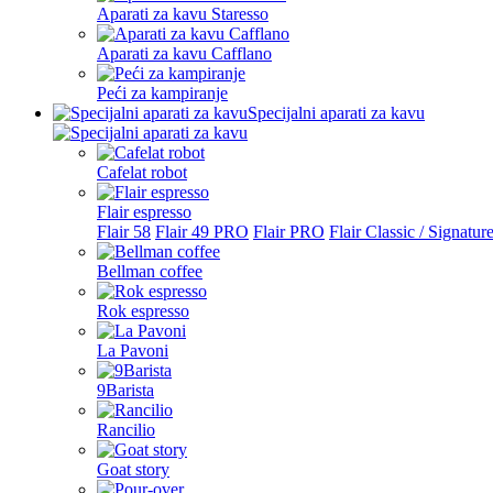
Aparati za kavu Staresso
Aparati za kavu Cafflano
Peći za kampiranje
Specijalni aparati za kavu
Cafelat robot
Flair espresso
Flair 58
Flair 49 PRO
Flair PRO
Flair Classic / Signatur
Bellman coffee
Rok espresso
La Pavoni
9Barista
Rancilio
Goat story