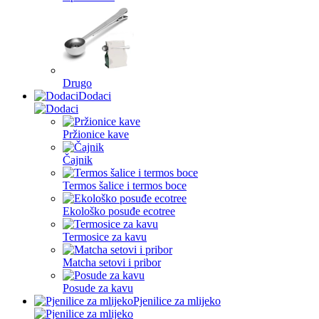
Drugo
Dodaci
Pržionice kave
Čajnik
Termos šalice i termos boce
Ekološko posuđe ecotree
Termosice za kavu
Matcha setovi i pribor
Posude za kavu
Pjenilice za mlijeko