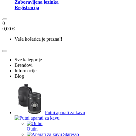
Zaboravljena lozinka
Registracija
0
0,00 €
Vaša košarica je prazna!!
Sve kategorije
Brendovi
Informacije
Blog
Putni aparati za kavu
Outin