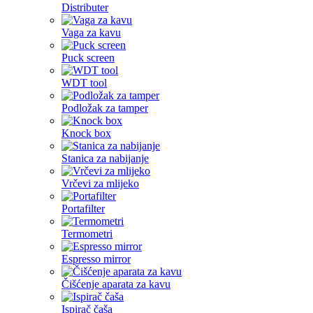
Distributer
Vaga za kavu
Puck screen
WDT tool
Podložak za tamper
Knock box
Stanica za nabijanje
Vrčevi za mlijeko
Portafilter
Termometri
Espresso mirror
Čišćenje aparata za kavu
Ispirač čaša