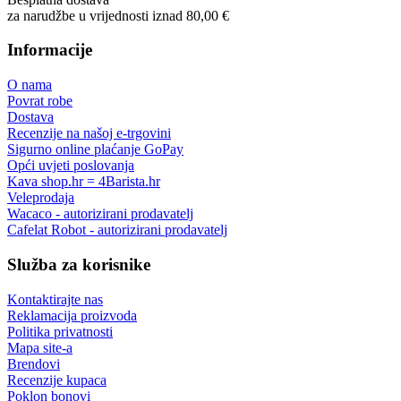
za narudžbe u vrijednosti iznad 80,00 €
Informacije
O nama
Povrat robe
Dostava
Recenzije na našoj e-trgovini
Sigurno online plaćanje GoPay
Opći uvjeti poslovanja
Kava shop.hr = 4Barista.hr
Veleprodaja
Wacaco - autorizirani prodavatelj
Cafelat Robot - autorizirani prodavatelj
Služba za korisnike
Kontaktirajte nas
Reklamacija proizvoda
Politika privatnosti
Mapa site-a
Brendovi
Recenzije kupaca
Poklon bonovi