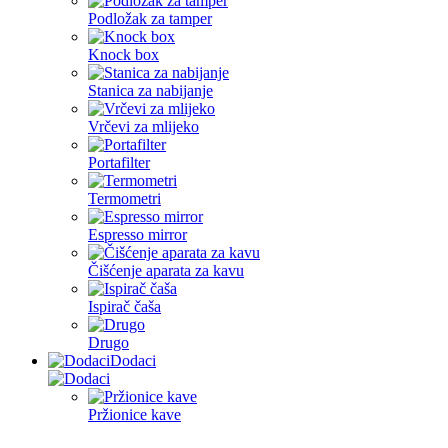
Podložak za tamper
Knock box
Stanica za nabijanje
Vrčevi za mlijeko
Portafilter
Termometri
Espresso mirror
Čišćenje aparata za kavu
Ispirač čaša
Drugo
Dodaci
Pržionice kave