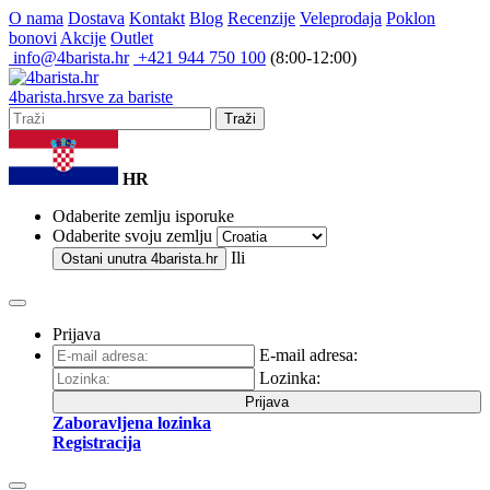
O nama
Dostava
Kontakt
Blog
Recenzije
Veleprodaja
Poklon
bonovi
Akcije
Outlet
info@4barista.hr
+421 944 750 100
(8:00-12:00)
4
barista
.hr
sve za bariste
Traži
HR
Odaberite zemlju isporuke
Odaberite svoju zemlju
Ili
Ostani unutra
4barista.hr
Prijava
E-mail adresa:
Lozinka:
Prijava
Zaboravljena lozinka
Registracija