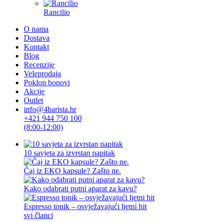
Rancilio
O nama
Dostava
Kontakt
Blog
Recenzije
Veleprodaja
Poklon bonovi
Akcije
Outlet
info@4barista.hr
+421 944 750 100
(8:00-12:00)
10 savjeta za izvrstan napitak
Čaj iz EKO kapsule? Zašto ne.
Kako odabrati putni aparat za kavu?
Espresso tonik – osvježavajući ljetni hit
svi članci