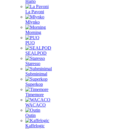
Hario
La Pavoni
Mlynko
Morning
PUQ
SEALPOD
Staresso
Subminimal
Superkop
Timemore
WACACO
Outin
Kaffelogic