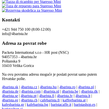
Kontakti
+421 944 750 100 (8:00-12:00)
info@4barista.hr
Adresa za povrat robe
Packeta International s.r.o - HR post (NSC)
94057353 - 4barista.hr
Poštanska 9
10410 Velika Gorica
Na ovu povratnu adresu moguće je poslati povrat samo putem
Hrvatske pošte.
4barista.sk
|
4barista.cz
|
4barista.hu
|
4barista.ro
|
4barista.pl
|
4barista.de
|
4barista.com
|
4barista.nl
|
4barista.be
|
4barista.dk
|
4barista.se
|
4barista.pt
|
4barista.fi
|
4barista.lv
|
4barista.lt
|
4barista.ee
|
4barista.ch
|
cafebarista.fr
|
kaffeebarista.at
|
kafesbarista.gr
|
kafebarista.bg
|
baristacaffe.it
|
baristashop.es
|
baristashop.si