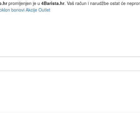
p.hr
promijenjen je u
4Barista.hr
. Vaš račun i narudžbe ostat će nepro
oklon bonovi
Akcije
Outlet