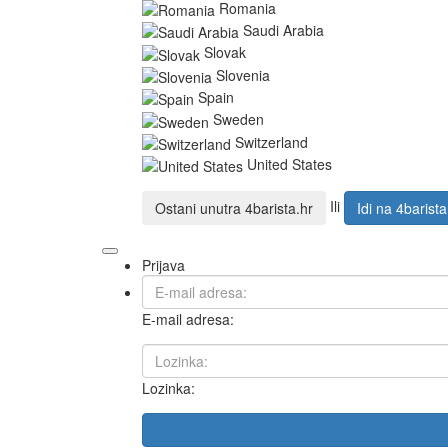
Romania
Saudi Arabia
Slovak
Slovenia
Spain
Sweden
Switzerland
United States
Ili
Ostani unutra
4barista.hr
Idi na
4barist
Prijava
E-mail adresa:
Lozinka: