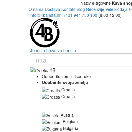
Naziv e-trgovine
Kava sho
O nama
Dostava
Kontakt
Blog
Recenzije
Veleprodaja
P
info@4barista.hr
+421 944 750 100
(8:00-12:00)
4
barista
.hr
sve za bariste
HR
Odaberite zemlju isporuke
Odaberite svoju zemlju
Croatia
Croatia
Austria
Belgium
Bulgaria