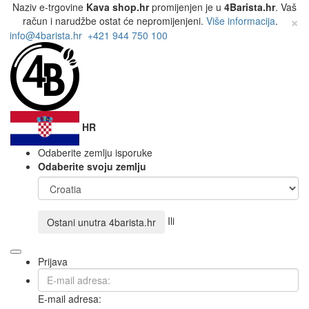
Naziv e-trgovine
Kava shop.hr
promijenjen je u
4Barista.hr
. Vaš
×
račun i narudžbe ostat će nepromijenjeni.
Više informacija
.
info@4barista.hr
+421 944 750 100
HR
Odaberite zemlju isporuke
Odaberite svoju zemlju
Ili
Ostani unutra
4barista.hr
Prijava
E-mail adresa: