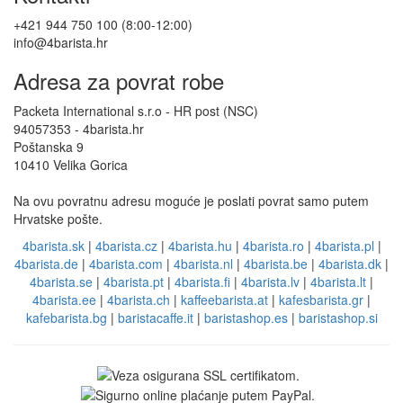
+421 944 750 100 (8:00-12:00)
info@4barista.hr
Adresa za povrat robe
Packeta International s.r.o - HR post (NSC)
94057353 - 4barista.hr
Poštanska 9
10410 Velika Gorica
Na ovu povratnu adresu moguće je poslati povrat samo putem
Hrvatske pošte.
4barista.sk
|
4barista.cz
|
4barista.hu
|
4barista.ro
|
4barista.pl
|
4barista.de
|
4barista.com
|
4barista.nl
|
4barista.be
|
4barista.dk
|
4barista.se
|
4barista.pt
|
4barista.fi
|
4barista.lv
|
4barista.lt
|
4barista.ee
|
4barista.ch
|
kaffeebarista.at
|
kafesbarista.gr
|
kafebarista.bg
|
baristacaffe.it
|
baristashop.es
|
baristashop.si