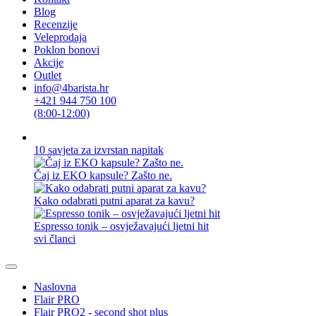
Blog
Recenzije
Veleprodaja
Poklon bonovi
Akcije
Outlet
info@4barista.hr
+421 944 750 100
(8:00-12:00)
10 savjeta za izvrstan napitak
Čaj iz EKO kapsule? Zašto ne.
Kako odabrati putni aparat za kavu?
Espresso tonik – osvježavajući ljetni hit
svi članci
Naslovna
Flair PRO
Flair PRO2 - second shot plus