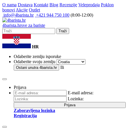
O nama
Dostava
Kontakt
Blog
Recenzije
Veleprodaja
Poklon
bonovi
Akcije
Outlet
info@4barista.hr
+421 944 750 100
(8:00-12:00)
4
barista
.hr
sve za bariste
Traži
HR
Odaberite zemlju isporuke
Odaberite svoju zemlju
Ili
Ostani unutra
4barista.hr
Prijava
E-mail adresa:
Lozinka:
Prijava
Zaboravljena lozinka
Registracija