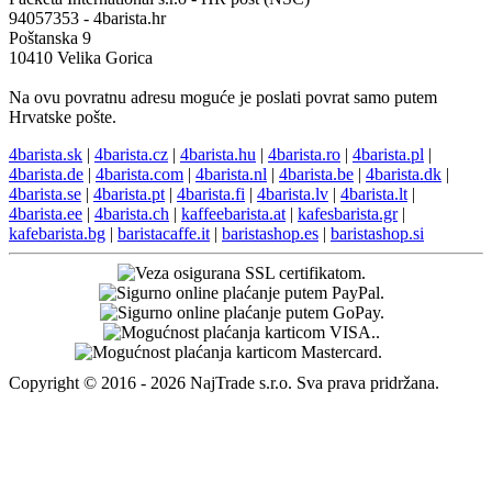
94057353 - 4barista.hr
Poštanska 9
10410 Velika Gorica
Na ovu povratnu adresu moguće je poslati povrat samo putem
Hrvatske pošte.
4barista.sk
|
4barista.cz
|
4barista.hu
|
4barista.ro
|
4barista.pl
|
4barista.de
|
4barista.com
|
4barista.nl
|
4barista.be
|
4barista.dk
|
4barista.se
|
4barista.pt
|
4barista.fi
|
4barista.lv
|
4barista.lt
|
4barista.ee
|
4barista.ch
|
kaffeebarista.at
|
kafesbarista.gr
|
kafebarista.bg
|
baristacaffe.it
|
baristashop.es
|
baristashop.si
Copyright © 2016 - 2026 NajTrade s.r.o. Sva prava pridržana.