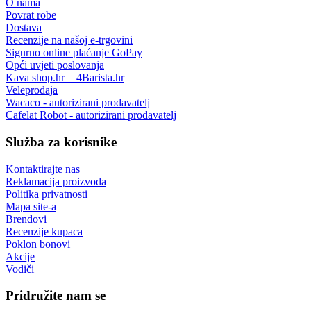
O nama
Povrat robe
Dostava
Recenzije na našoj e-trgovini
Sigurno online plaćanje GoPay
Opći uvjeti poslovanja
Kava shop.hr = 4Barista.hr
Veleprodaja
Wacaco - autorizirani prodavatelj
Cafelat Robot - autorizirani prodavatelj
Služba za korisnike
Kontaktirajte nas
Reklamacija proizvoda
Politika privatnosti
Mapa site-a
Brendovi
Recenzije kupaca
Poklon bonovi
Akcije
Vodiči
Pridružite nam se