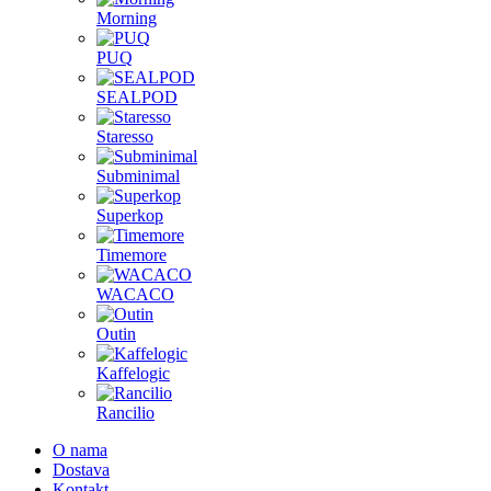
Morning
PUQ
SEALPOD
Staresso
Subminimal
Superkop
Timemore
WACACO
Outin
Kaffelogic
Rancilio
O nama
Dostava
Kontakt