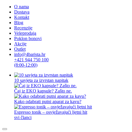
O nama
Dostava
Kontakt
Blog
Recenzije
Veleprodaja
Poklon bonovi
Akcije
Outlet
info@4barista.hr
+421 944 750 100
(8:00-12:00)
10 savjeta za izvrstan napitak
Čaj iz EKO kapsule? Zašto ne.
Kako odabrati putni aparat za kavu?
Espresso tonik – osvježavajući ljetni hit
svi članci