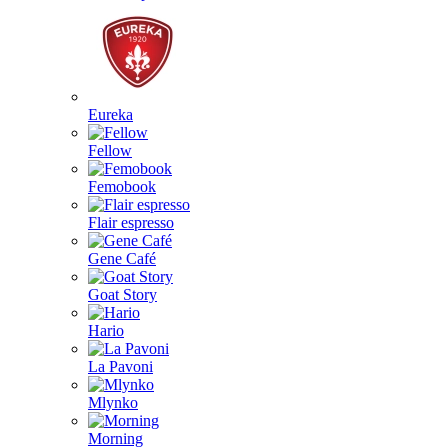
Eureka
Fellow
Femobook
Flair espresso
Gene Café
Goat Story
Hario
La Pavoni
Mlynko
Morning