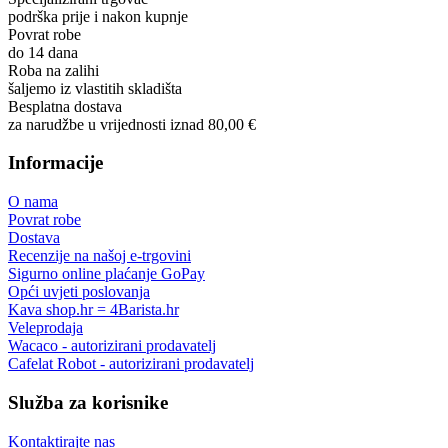
podrška prije i nakon kupnje
Povrat robe
do 14 dana
Roba na zalihi
šaljemo iz vlastitih skladišta
Besplatna dostava
za narudžbe u vrijednosti iznad 80,00 €
Informacije
O nama
Povrat robe
Dostava
Recenzije na našoj e-trgovini
Sigurno online plaćanje GoPay
Opći uvjeti poslovanja
Kava shop.hr = 4Barista.hr
Veleprodaja
Wacaco - autorizirani prodavatelj
Cafelat Robot - autorizirani prodavatelj
Služba za korisnike
Kontaktirajte nas