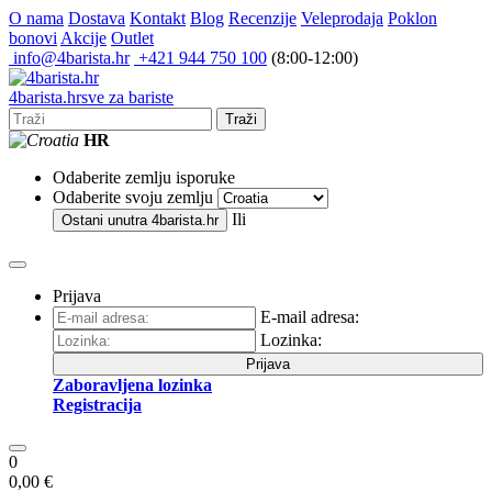
O nama
Dostava
Kontakt
Blog
Recenzije
Veleprodaja
Poklon
bonovi
Akcije
Outlet
info@4barista.hr
+421 944 750 100
(8:00-12:00)
4
barista
.hr
sve za bariste
Traži
HR
Odaberite zemlju isporuke
Odaberite svoju zemlju
Ili
Ostani unutra
4barista.hr
Prijava
E-mail adresa:
Lozinka:
Prijava
Zaboravljena lozinka
Registracija
0
0,00 €