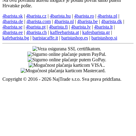
Na ovu povratnu adresu moguće je poslati povrat samo putem
Hrvatske pošte.
4barista.sk
|
4barista.cz
|
4barista.hu
|
4barista.ro
|
4barista.pl
|
4barista.de
|
4barista.com
|
4barista.nl
|
4barista.be
|
4barista.dk
|
4barista.se
|
4barista.pt
|
4barista.fi
|
4barista.lv
|
4barista.lt
|
4barista.ee
|
4barista.ch
|
kaffeebarista.at
|
kafesbarista.gr
|
kafebarista.bg
|
baristacaffe.it
|
baristashop.es
|
baristashop.si
Copyright © 2016 - 2026 NajTrade s.r.o. Sva prava pridržana.