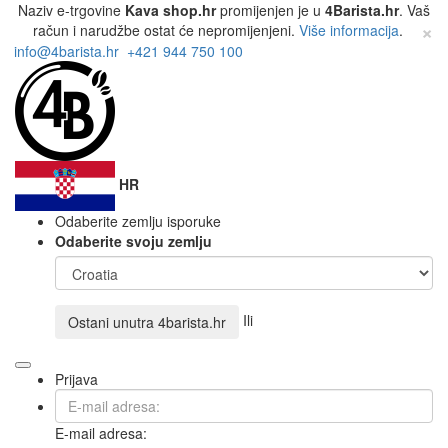
Naziv e-trgovine
Kava shop.hr
promijenjen je u
4Barista.hr
. Vaš
×
račun i narudžbe ostat će nepromijenjeni.
Više informacija
.
info@4barista.hr
+421 944 750 100
HR
Odaberite zemlju isporuke
Odaberite svoju zemlju
Ili
Ostani unutra
4barista.hr
Prijava
E-mail adresa: