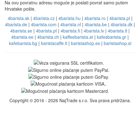
Na ovu povratnu adresu moguće je poslati povrat samo putem
Hrvatske pošte.
4barista.sk
|
4barista.cz
|
4barista.hu
|
4barista.ro
|
4barista.pl
|
4barista.de
|
4barista.com
|
4barista.nl
|
4barista.be
|
4barista.dk
|
4barista.se
|
4barista.pt
|
4barista.fi
|
4barista.lv
|
4barista.lt
|
4barista.ee
|
4barista.ch
|
kaffeebarista.at
|
kafesbarista.gr
|
kafebarista.bg
|
baristacaffe.it
|
baristashop.es
|
baristashop.si
Copyright © 2016 - 2026 NajTrade s.r.o. Sva prava pridržana.