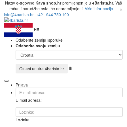
Naziv e-trgovine
Kava shop.hr
promijenjen je u
4Barista.hr
. Vaš
×
račun i narudžbe ostat će nepromijenjeni.
Više informacija
.
info@4barista.hr
+421 944 750 100
HR
Odaberite zemlju isporuke
Odaberite svoju zemlju
Ili
Ostani unutra
4barista.hr
Prijava
E-mail adresa:
Lozinka: