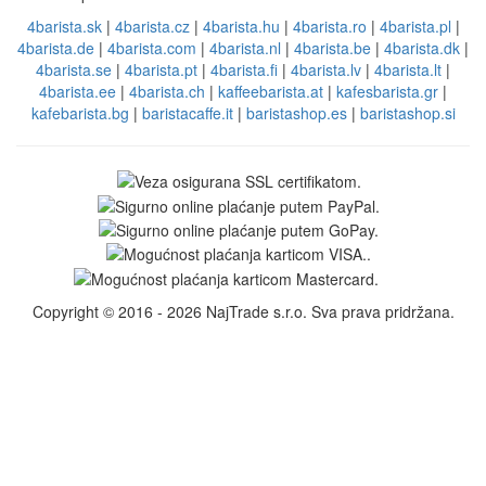
4barista.sk
|
4barista.cz
|
4barista.hu
|
4barista.ro
|
4barista.pl
|
4barista.de
|
4barista.com
|
4barista.nl
|
4barista.be
|
4barista.dk
|
4barista.se
|
4barista.pt
|
4barista.fi
|
4barista.lv
|
4barista.lt
|
4barista.ee
|
4barista.ch
|
kaffeebarista.at
|
kafesbarista.gr
|
kafebarista.bg
|
baristacaffe.it
|
baristashop.es
|
baristashop.si
Copyright © 2016 - 2026 NajTrade s.r.o. Sva prava pridržana.