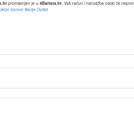
p.hr
promijenjen je u
4Barista.hr
. Vaš račun i narudžbe ostat će nepro
oklon bonovi
Akcije
Outlet