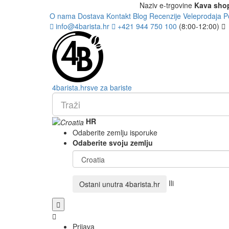
Naziv e-trgovine
Kava sho
O nama
Dostava
Kontakt
Blog
Recenzije
Veleprodaja
P
info@4barista.hr
+421 944 750 100
(8:00-12:00)
4
barista
.hr
sve za bariste
HR
Odaberite zemlju isporuke
Odaberite svoju zemlju
Ili
Ostani unutra
4barista.hr
Prijava