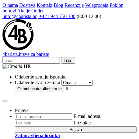
O nama
Dostava
Kontakt
Blog
Recenzije
Veleprodaja
Poklon
bonovi
Akcije
Outlet
info@4barista.hr
+421 944 750 100
(8:00-12:00)
4
barista
.hr
sve za bariste
Traži
HR
Odaberite zemlju isporuke
Odaberite svoju zemlju
Ili
Ostani unutra
4barista.hr
Prijava
E-mail adresa:
Lozinka:
Prijava
Zaboravljena lozinka