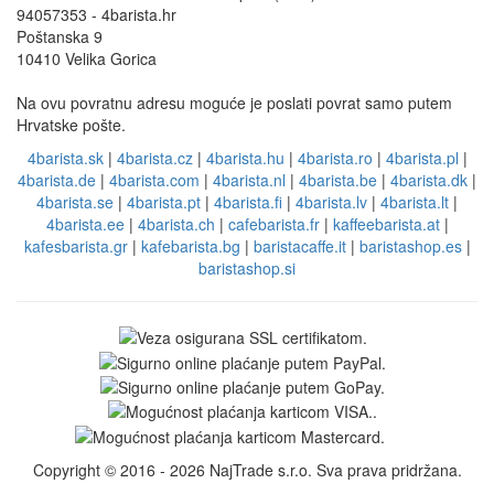
94057353 - 4barista.hr
Poštanska 9
10410 Velika Gorica
Na ovu povratnu adresu moguće je poslati povrat samo putem
Hrvatske pošte.
4barista.sk
|
4barista.cz
|
4barista.hu
|
4barista.ro
|
4barista.pl
|
4barista.de
|
4barista.com
|
4barista.nl
|
4barista.be
|
4barista.dk
|
4barista.se
|
4barista.pt
|
4barista.fi
|
4barista.lv
|
4barista.lt
|
4barista.ee
|
4barista.ch
|
cafebarista.fr
|
kaffeebarista.at
|
kafesbarista.gr
|
kafebarista.bg
|
baristacaffe.it
|
baristashop.es
|
baristashop.si
Copyright © 2016 - 2026 NajTrade s.r.o. Sva prava pridržana.