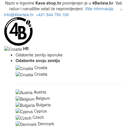
Naziv e-trgovine
Kava shop.hr
promijenjen je u
4Barista.hr
. Vaš
×
račun i narudžbe ostat će nepromijenjeni.
Više informacija
.
info@4barista.hr
+421 944 750 100
HR
Odaberite zemlju isporuke
Odaberite svoju zemlju
Croatia
Croatia
Austria
Belgium
Bulgaria
Cyprus
Czech
Denmark