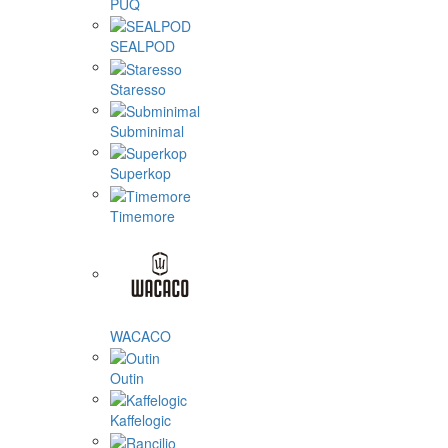
PUQ
SEALPOD
Staresso
Subminimal
Superkop
Timemore
WACACO
Outin
Kaffelogic