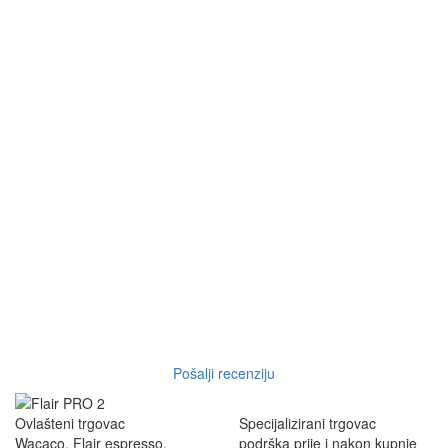
Pošalji recenziju
Ovlašteni trgovac
Specijalizirani trgovac
Wacaco, Flair espresso,
podrška prije i nakon kupnje