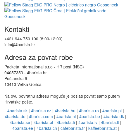
Kontakti
+421 944 750 100 (8:00-12:00)
info@4barista.hr
Adresa za povrat robe
Packeta International s.r.o - HR post (NSC)
94057353 - 4barista.hr
Poštanska 9
10410 Velika Gorica
Na ovu povratnu adresu moguće je poslati povrat samo putem
Hrvatske pošte.
4barista.sk
|
4barista.cz
|
4barista.hu
|
4barista.ro
|
4barista.pl
|
4barista.de
|
4barista.com
|
4barista.nl
|
4barista.be
|
4barista.dk
|
4barista.se
|
4barista.pt
|
4barista.fi
|
4barista.lv
|
4barista.lt
|
4barista.ee
|
4barista.ch
|
cafebarista.fr
|
kaffeebarista.at
|