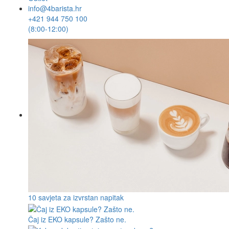
info@4barista.hr
+421 944 750 100
(8:00-12:00)
10 savjeta za izvrstan napitak
Čaj iz EKO kapsule? Zašto ne.