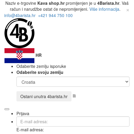
Naziv e-trgovine
Kava shop.hr
promijenjen je u
4Barista.hr
. Vaš
×
račun i narudžbe ostat će nepromijenjeni.
Više informacija
.
info@4barista.hr
+421 944 750 100
HR
Odaberite zemlju isporuke
Odaberite svoju zemlju
Ili
Ostani unutra
4barista.hr
Prijava
E-mail adresa: