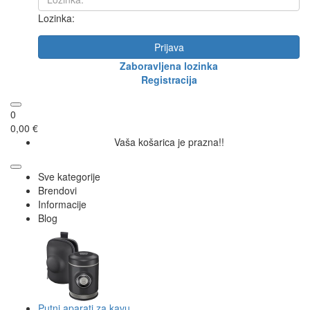
Lozinka:
Prijava
Zaboravljena lozinka
Registracija
0
0,00 €
Vaša košarica je prazna!!
Sve kategorije
Brendovi
Informacije
Blog
Putni aparati za kavu