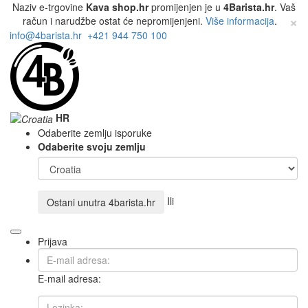
Naziv e-trgovine
Kava shop.hr
promijenjen je u
4Barista.hr
. Vaš
×
račun i narudžbe ostat će nepromijenjeni.
Više informacija
.
info@4barista.hr
+421 944 750 100
HR
Odaberite zemlju isporuke
Odaberite svoju zemlju
Ili
Ostani unutra
4barista.hr
Prijava
E-mail adresa: