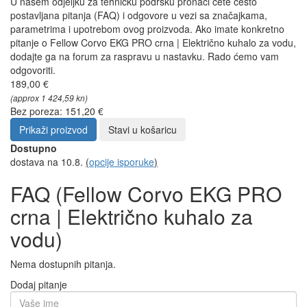
U našem odjeljku za tehničku podršku pronaći ćete često
postavljana pitanja (FAQ) i odgovore u vezi sa značajkama,
parametrima i upotrebom ovog proizvoda. Ako imate konkretno
pitanje o Fellow Corvo EKG PRO crna | Električno kuhalo za vodu,
dodajte ga na forum za raspravu u nastavku. Rado ćemo vam
odgovoriti.
189,00 €
(approx 1 424,59 kn)
Bez poreza: 151,20 €
Prikaži proizvod
Stavi u košaricu
Dostupno
dostava na 10.8.
(
opcije isporuke
)
FAQ (Fellow Corvo EKG PRO
crna | Električno kuhalo za
vodu)
Nema dostupnih pitanja.
Dodaj pitanje