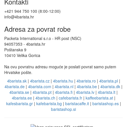
Kontakti
+421 944 750 100 (8:00-12:00)
info@4barista.hr
Adresa za povrat robe
Packeta International s.r.o - HR post (NSC)
94057353 - 4barista.hr
Poštanska 9
10410 Velika Gorica
Na ovu povratnu adresu moguće je poslati povrat samo putem
Hrvatske pošte.
4barista.sk
|
4barista.cz
|
4barista.hu
|
4barista.ro
|
4barista.pl
|
4barista.de
|
4barista.com
|
4barista.nl
|
4barista.be
|
4barista.dk
|
4barista.se
|
4barista.pt
|
4barista.fi
|
4barista.lv
|
4barista.lt
|
4barista.ee
|
4barista.ch
|
cafebarista.fr
|
kaffeebarista.at
|
kafesbarista.gr
|
kafebarista.bg
|
baristacaffe.it
|
baristashop.es
|
baristashop.si