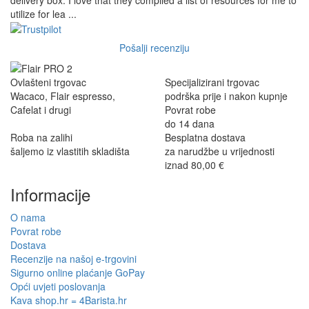
delivery box. I love that they compiled a list of resources for me to
utilize for lea ...
Pošalji recenziju
Ovlašteni trgovac
Specijalizirani trgovac
Wacaco, Flair espresso,
podrška prije i nakon kupnje
Cafelat i drugi
Povrat robe
do 14 dana
Roba na zalihi
Besplatna dostava
šaljemo iz vlastitih skladišta
za narudžbe u vrijednosti
iznad 80,00 €
Informacije
O nama
Povrat robe
Dostava
Recenzije na našoj e-trgovini
Sigurno online plaćanje GoPay
Opći uvjeti poslovanja
Kava shop.hr = 4Barista.hr