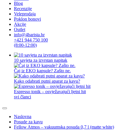
Blog
Recenzije
Veleprodaja
Poklon bonovi
Akcije
Outlet
info@4barista.hr
+421 944 750 100
(8:00-12:00)
10 savjeta za izvrstan napitak
Čaj iz EKO kapsule? Zašto ne.
Kako odabrati putni aparat za kavu?
Espresso tonik – osvježavajući ljetni hit
svi članci
Naslovna
Posude za kavu
Fellow Atmos – vakuumska posuda 0,7 l (matte white)