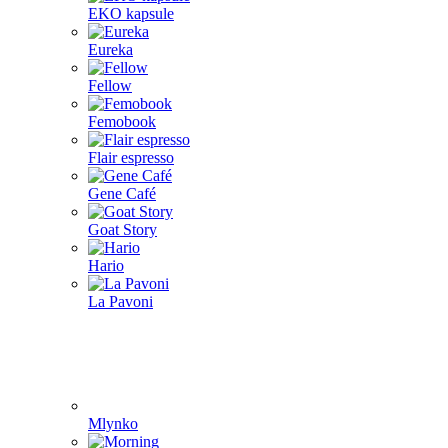
EKO kapsule
Eureka
Fellow
Femobook
Flair espresso
Gene Café
Goat Story
Hario
La Pavoni
Mlynko