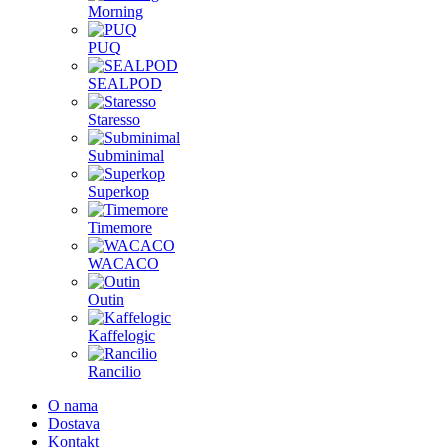
Morning
PUQ
SEALPOD
Staresso
Subminimal
Superkop
Timemore
WACACO
Outin
Kaffelogic
Rancilio
O nama
Dostava
Kontakt