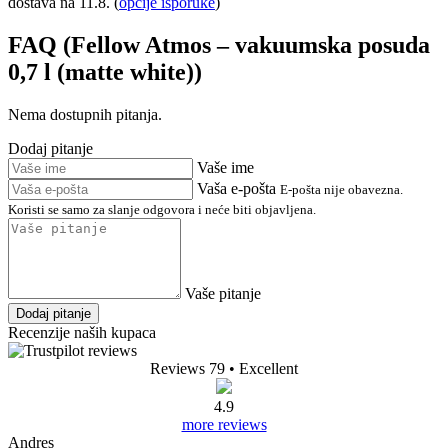
dostava na 11.8.
(
opcije isporuke
)
FAQ (Fellow Atmos – vakuumska posuda
0,7 l (matte white))
Nema dostupnih pitanja.
Dodaj pitanje
Vaše ime
Vaša e-pošta
E-pošta nije obavezna.
Koristi se samo za slanje odgovora i neće biti objavljena.
Vaše pitanje
Dodaj pitanje
Recenzije naših kupaca
Reviews 79
• Excellent
4.9
more reviews
Andres