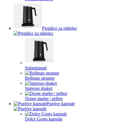
Pjenilice za mlijeko
Subminimal
Bellman steamer
Staresso shaker
Druge marke / pribor
Punjive kapsule
Dolce Gusto kapsule