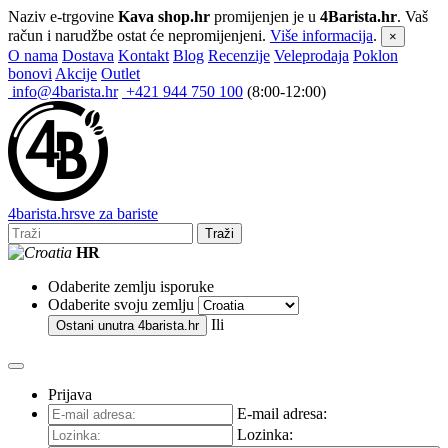
Naziv e-trgovine
Kava shop.hr
promijenjen je u
4Barista.hr
. Vaš
račun i narudžbe ostat će nepromijenjeni.
Više informacija
.
×
O nama
Dostava
Kontakt
Blog
Recenzije
Veleprodaja
Poklon
bonovi
Akcije
Outlet
info@4barista.hr
+421 944 750 100
(8:00-12:00)
4
barista
.hr
sve za bariste
Traži
HR
Odaberite zemlju isporuke
Odaberite svoju zemlju
Ili
Ostani unutra
4barista.hr
Prijava
E-mail adresa:
Lozinka: