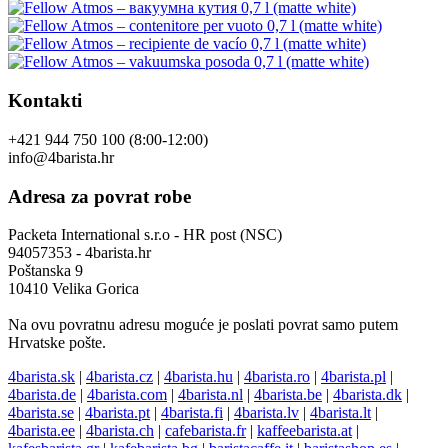
Kontakti
+421 944 750 100 (8:00-12:00)
info@4barista.hr
Adresa za povrat robe
Packeta International s.r.o - HR post (NSC)
94057353 - 4barista.hr
Poštanska 9
10410 Velika Gorica
Na ovu povratnu adresu moguće je poslati povrat samo putem
Hrvatske pošte.
4barista.sk
|
4barista.cz
|
4barista.hu
|
4barista.ro
|
4barista.pl
|
4barista.de
|
4barista.com
|
4barista.nl
|
4barista.be
|
4barista.dk
|
4barista.se
|
4barista.pt
|
4barista.fi
|
4barista.lv
|
4barista.lt
|
4barista.ee
|
4barista.ch
|
cafebarista.fr
|
kaffeebarista.at
|