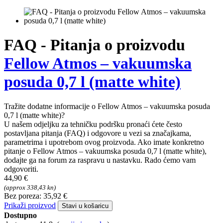
FAQ - Pitanja o proizvodu
Fellow Atmos – vakuumska
posuda 0,7 l (matte white)
Tražite dodatne informacije o Fellow Atmos – vakuumska posuda
0,7 l (matte white)?
U našem odjeljku za tehničku podršku pronaći ćete često
postavljana pitanja (FAQ) i odgovore u vezi sa značajkama,
parametrima i upotrebom ovog proizvoda. Ako imate konkretno
pitanje o Fellow Atmos – vakuumska posuda 0,7 l (matte white),
dodajte ga na forum za raspravu u nastavku. Rado ćemo vam
odgovoriti.
44,90 €
(approx 338,43 kn)
Bez poreza: 35,92 €
Prikaži proizvod
Stavi u košaricu
Dostupno