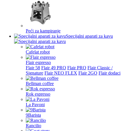
Peći za kampiranje
Specijalni aparati za kavu
Cafelat robot
Flair espresso
Flair 58
Flair 49 PRO
Flair PRO
Flair Classic /
Signature
Flair NEO FLEX
Flair 2GO
Flair dodaci
Bellman coffee
Rok espresso
La Pavoni
9Barista
Rancilio