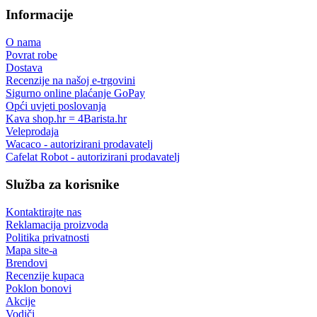
Informacije
O nama
Povrat robe
Dostava
Recenzije na našoj e-trgovini
Sigurno online plaćanje GoPay
Opći uvjeti poslovanja
Kava shop.hr = 4Barista.hr
Veleprodaja
Wacaco - autorizirani prodavatelj
Cafelat Robot - autorizirani prodavatelj
Služba za korisnike
Kontaktirajte nas
Reklamacija proizvoda
Politika privatnosti
Mapa site-a
Brendovi
Recenzije kupaca
Poklon bonovi
Akcije
Vodiči