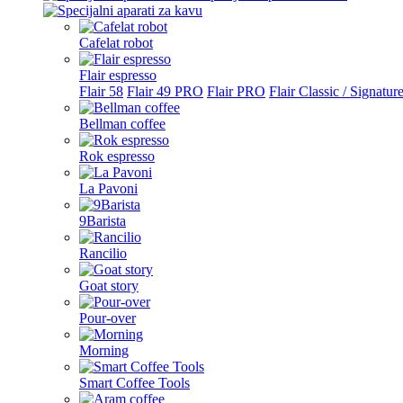
Cafelat robot
Flair espresso
Flair 58
Flair 49 PRO
Flair PRO
Flair Classic / Signatur
Bellman coffee
Rok espresso
La Pavoni
9Barista
Rancilio
Goat story
Pour-over
Morning
Smart Coffee Tools