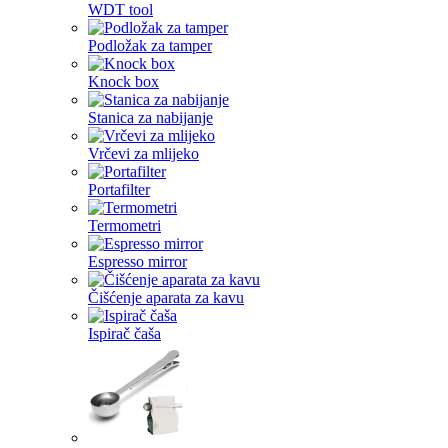
WDT tool
Podložak za tamper
Knock box
Stanica za nabijanje
Vrčevi za mlijeko
Portafilter
Termometri
Espresso mirror
Čišćenje aparata za kavu
Ispirač čaša