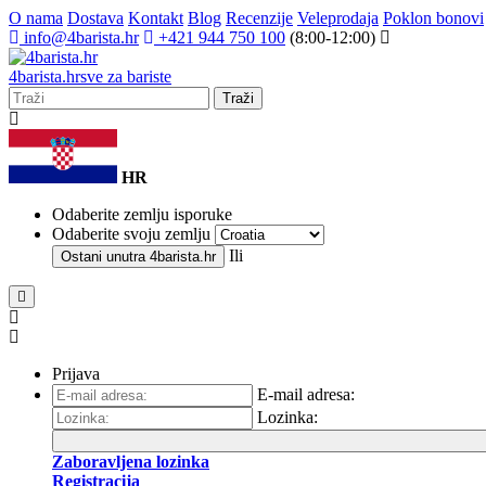
O nama
Dostava
Kontakt
Blog
Recenzije
Veleprodaja
Poklon bonovi
info@4barista.hr
+421 944 750 100
(8:00-12:00)
4
barista
.hr
sve za bariste
Traži
HR
Odaberite zemlju isporuke
Odaberite svoju zemlju
Ili
Ostani unutra
4barista.hr
Prijava
E-mail adresa:
Lozinka:
Zaboravljena lozinka
Registracija