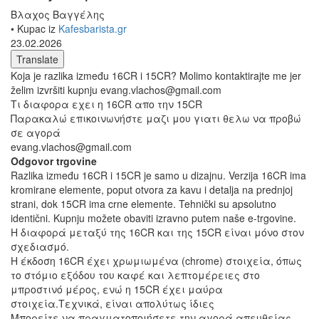
Βλαχος Βαγγέλης
• Kupac iz
Kafesbarista.gr
23.02.2026
Translate
Koja je razlika između 16CR i 15CR? Molimo kontaktirajte me jer
želim izvršiti kupnju evang.vlachos@gmail.com
Τι διαφορα εχει η 16CR απο την 15CR
Παρακαλώ επικοινωνήστε μαζι μου γιατι θελω να προβώ
σε αγορά
evang.vlachos@gmail.com
Odgovor trgovine
Razlika između 16CR i 15CR je samo u dizajnu. Verzija 16CR ima
kromirane elemente, poput otvora za kavu i detalja na prednjoj
strani, dok 15CR ima crne elemente. Tehnički su apsolutno
identični. Kupnju možete obaviti izravno putem naše e-trgovine.
Η διαφορά μεταξύ της 16CR και της 15CR είναι μόνο στον
σχεδιασμό.
Η έκδοση 16CR έχει χρωμιωμένα (chrome) στοιχεία, όπως
το στόμιο εξόδου του καφέ και λεπτομέρειες στο
μπροστινό μέρος, ενώ η 15CR έχει μαύρα
στοιχεία.Τεχνικά, είναι απολύτως ίδιες
Μπορείτε να πραγματοποιήσετε την αγορά απευθείας