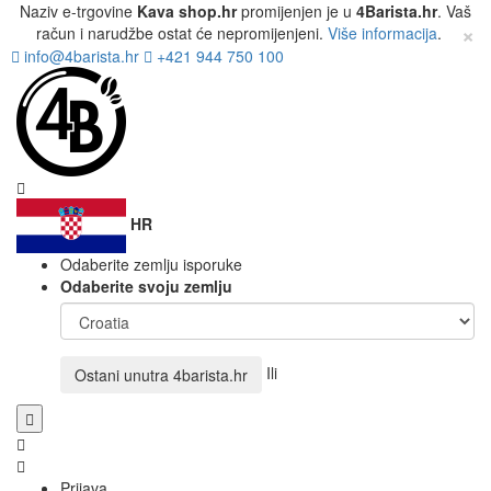
Naziv e-trgovine
Kava shop.hr
promijenjen je u
4Barista.hr
. Vaš
×
račun i narudžbe ostat će nepromijenjeni.
Više informacija
.
info@4barista.hr
+421 944 750 100
HR
Odaberite zemlju isporuke
Odaberite svoju zemlju
Ili
Ostani unutra
4barista.hr
Prijava