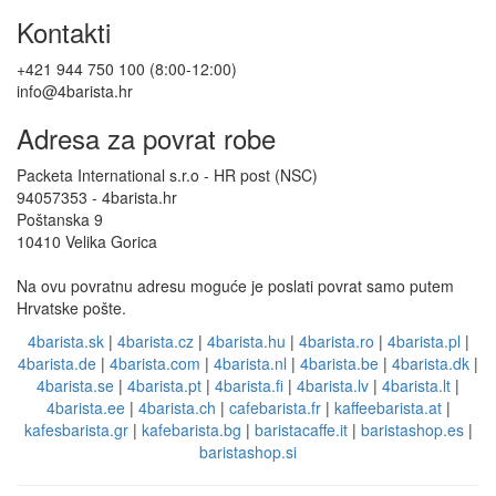
Kontakti
+421 944 750 100 (8:00-12:00)
info@4barista.hr
Adresa za povrat robe
Packeta International s.r.o - HR post (NSC)
94057353 - 4barista.hr
Poštanska 9
10410 Velika Gorica
Na ovu povratnu adresu moguće je poslati povrat samo putem
Hrvatske pošte.
4barista.sk
|
4barista.cz
|
4barista.hu
|
4barista.ro
|
4barista.pl
|
4barista.de
|
4barista.com
|
4barista.nl
|
4barista.be
|
4barista.dk
|
4barista.se
|
4barista.pt
|
4barista.fi
|
4barista.lv
|
4barista.lt
|
4barista.ee
|
4barista.ch
|
cafebarista.fr
|
kaffeebarista.at
|
kafesbarista.gr
|
kafebarista.bg
|
baristacaffe.it
|
baristashop.es
|
baristashop.si