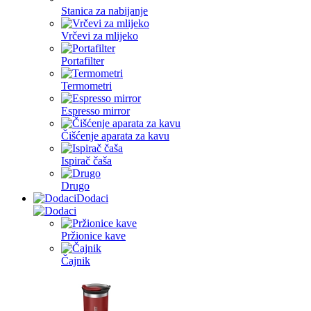
Stanica za nabijanje
Vrčevi za mlijeko
Portafilter
Termometri
Espresso mirror
Čišćenje aparata za kavu
Ispirač čaša
Drugo
Dodaci
Pržionice kave
Čajnik