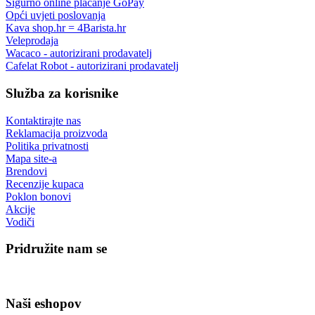
Sigurno online plaćanje GoPay
Opći uvjeti poslovanja
Kava shop.hr = 4Barista.hr
Veleprodaja
Wacaco - autorizirani prodavatelj
Cafelat Robot - autorizirani prodavatelj
Služba za korisnike
Kontaktirajte nas
Reklamacija proizvoda
Politika privatnosti
Mapa site-a
Brendovi
Recenzije kupaca
Poklon bonovi
Akcije
Vodiči
Pridružite nam se
Naši eshopov