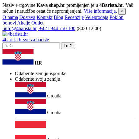
Naziv e-trgovine
Kava shop.hr
promijenjen je u
4Barista.hr
. Vaš
račun i narudžbe ostat će nepromijenjeni.
Više informacija
.
×
O nama
Dostava
Kontakt
Blog
Recenzije
Veleprodaja
Poklon
bonovi
Akcije
Outlet
info@4barista.hr
+421 944 750 100
(8:00-12:00)
4
barista
.hr
sve za bariste
Traži
HR
Odaberite zemlju isporuke
Odaberite svoju zemlju
Croatia
Croatia