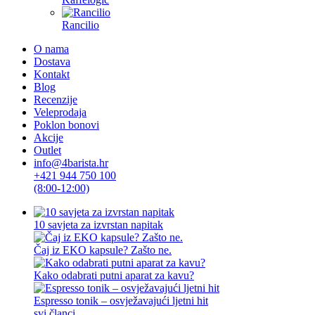
Rancilio
O nama
Dostava
Kontakt
Blog
Recenzije
Veleprodaja
Poklon bonovi
Akcije
Outlet
info@4barista.hr
+421 944 750 100
(8:00-12:00)
10 savjeta za izvrstan napitak
Čaj iz EKO kapsule? Zašto ne.
Kako odabrati putni aparat za kavu?
Espresso tonik – osvježavajući ljetni hit
svi članci