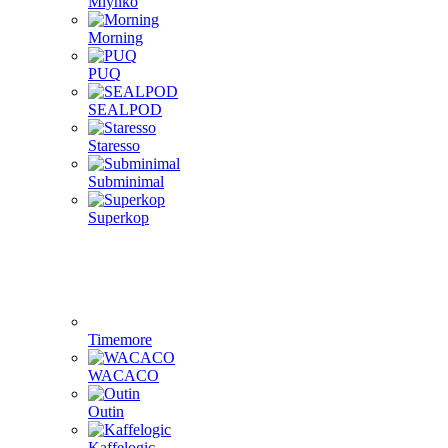
Mlynko
Morning
PUQ
SEALPOD
Staresso
Subminimal
Superkop
Timemore
WACACO
Outin
Kaffelogic