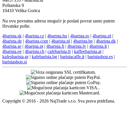
94057353 - 4barista.hr
Poštanska 9
10410 Velika Gorica
Na ovu povratnu adresu moguće je poslati povrat samo putem
Hrvatske pošte.
4barista.sk
|
4barista.cz
|
4barista.hu
|
4barista.ro
|
4barista.pl
|
4barista.de
|
4barista.com
|
4barista.nl
|
4barista.be
|
4barista.dk
|
4barista.se
|
4barista.pt
|
4barista.fi
|
4barista.lv
|
4barista.lt
|
4barista.ee
|
4barista.ch
|
cafebarista.fr
|
kaffeebarista.at
|
kafesbarista.gr
|
kafebarista.bg
|
baristacaffe.it
|
baristashop.es
|
baristashop.si
Copyright © 2016 - 2026 NajTrade s.r.o. Sva prava pridržana.