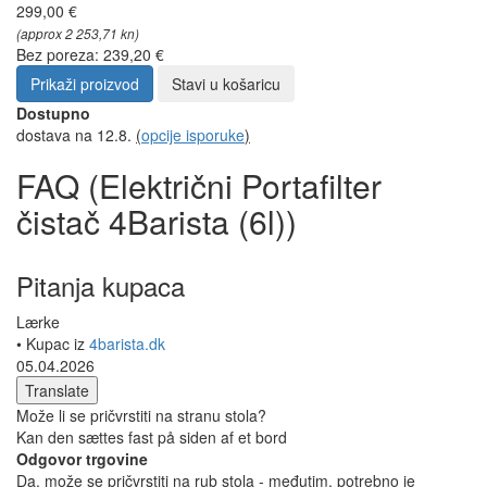
299,00 €
(approx 2 253,71 kn)
Bez poreza: 239,20 €
Prikaži proizvod
Stavi u košaricu
Dostupno
dostava na 12.8.
(
opcije isporuke
)
FAQ (Električni Portafilter
čistač 4Barista (6l))
Pitanja kupaca
Lærke
• Kupac iz
4barista.dk
05.04.2026
Translate
Može li se pričvrstiti na stranu stola?
Kan den sættes fast på siden af et bord
Odgovor trgovine
Da, može se pričvrstiti na rub stola - međutim, potrebno je