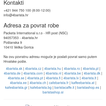
Kontakti
+421 944 750 100 (8:00-12:00)
info@4barista.hr
Adresa za povrat robe
Packeta International s.r.o - HR post (NSC)
94057353 - 4barista.hr
Poštanska 9
10410 Velika Gorica
Na ovu povratnu adresu moguće je poslati povrat samo putem
Hrvatske pošte.
4barista.sk
|
4barista.cz
|
4barista.hu
|
4barista.ro
|
4barista.pl
|
4barista.de
|
4barista.com
|
4barista.nl
|
4barista.be
|
4barista.dk
|
4barista.se
|
4barista.pt
|
4barista.fi
|
4barista.lv
|
4barista.lt
|
4barista.ee
|
4barista.ch
|
cafebarista.fr
|
kaffeebarista.at
|
kafesbarista.gr
|
kafebarista.bg
|
baristacaffe.it
|
baristashop.es
|
baristashop.si