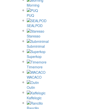
Morning
PUQ
SEALPOD
Staresso
Subminimal
Superkop
Timemore
WACACO
Outin
Kaffelogic
Rancilio