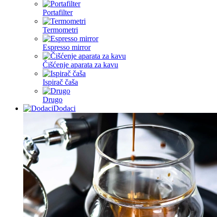
Portafilter
Termometri
Espresso mirror
Čišćenje aparata za kavu
Ispirač čaša
Drugo
Dodaci