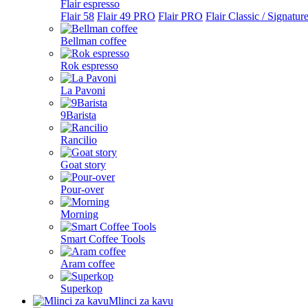
Flair espresso
Flair 58
Flair 49 PRO
Flair PRO
Flair Classic / Signatur
Bellman coffee
Rok espresso
La Pavoni
9Barista
Rancilio
Goat story
Pour-over
Morning
Smart Coffee Tools
Aram coffee
Superkop
Mlinci za kavu