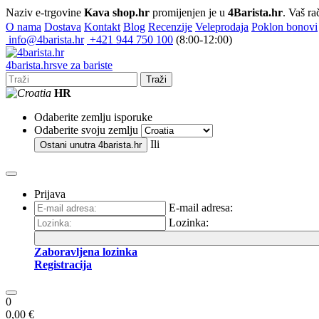
Naziv e-trgovine
Kava shop.hr
promijenjen je u
4Barista.hr
. Vaš ra
O nama
Dostava
Kontakt
Blog
Recenzije
Veleprodaja
Poklon bonovi
info@4barista.hr
+421 944 750 100
(8:00-12:00)
4
barista
.hr
sve za bariste
Traži
HR
Odaberite zemlju isporuke
Odaberite svoju zemlju
Ili
Ostani unutra
4barista.hr
Prijava
E-mail adresa:
Lozinka:
Zaboravljena lozinka
Registracija
0
0,00 €