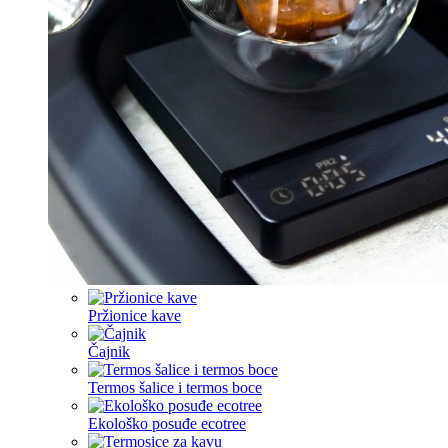
Pržionice kave
Čajnik
Termos šalice i termos boce
Ekološko posuđe ecotree