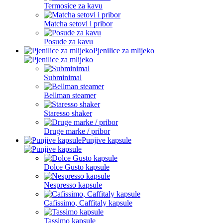
Termosice za kavu
Matcha setovi i pribor
Posude za kavu
Pjenilice za mlijeko
Subminimal
Bellman steamer
Staresso shaker
Druge marke / pribor
Punjive kapsule
Dolce Gusto kapsule
Nespresso kapsule
Cafissimo, Caffitaly kapsule
Tassimo kapsule