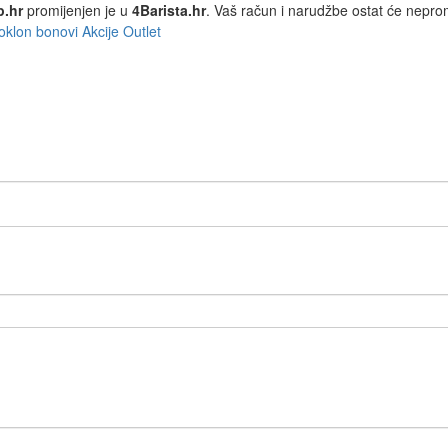
p.hr
promijenjen je u
4Barista.hr
. Vaš račun i narudžbe ostat će nepro
oklon bonovi
Akcije
Outlet