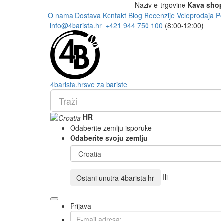
Naziv e-trgovine
Kava sho
O nama
Dostava
Kontakt
Blog
Recenzije
Veleprodaja
P
info@4barista.hr
+421 944 750 100
(8:00-12:00)
4
barista
.hr
sve za bariste
HR
Odaberite zemlju isporuke
Odaberite svoju zemlju
Ili
Ostani unutra
4barista.hr
Prijava