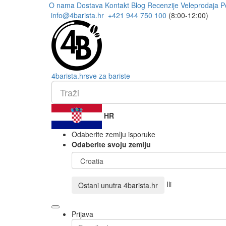
O nama
Dostava
Kontakt
Blog
Recenzije
Veleprodaja
P
info@4barista.hr
+421 944 750 100
(8:00-12:00)
4
barista
.hr
sve za bariste
HR
Odaberite zemlju isporuke
Odaberite svoju zemlju
Ili
Ostani unutra
4barista.hr
Prijava