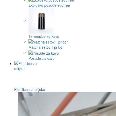
Ekološko posuđe ecotree
Termosice za kavu
Matcha setovi i pribor
Posude za kavu
Pjenilice za mlijeko