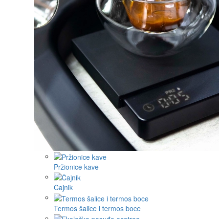
Pržionice kave
Čajnik
Termos šalice i termos boce