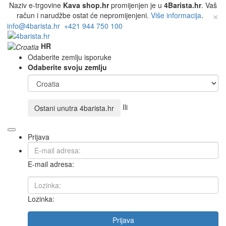
Naziv e-trgovine
Kava shop.hr
promijenjen je u
4Barista.hr
. Vaš
×
račun i narudžbe ostat će nepromijenjeni.
Više informacija
.
info@4barista.hr
+421 944 750 100
HR
Odaberite zemlju isporuke
Odaberite svoju zemlju
Ili
Ostani unutra
4barista.hr
Prijava
E-mail adresa:
Lozinka:
Prijava