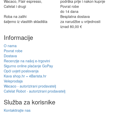
Wacaco, Flair espresso,
podrška prije i nakon kupnje
Cafelat i drugi
Povrat robe
do 14 dana
Roba na zalihi
Besplatna dostava
šaljemo iz vlastitih skladišta
za narudžbe u vrijednosti
iznad 80,00 €
Informacije
O nama
Povrat robe
Dostava
Recenzije na našoj e-trgovini
Sigurno online plaćanje GoPay
Opći uvjeti poslovanja
Kava shop.hr = 4Barista.hr
Veleprodaja
Wacaco - autorizirani prodavatelj
Cafelat Robot - autorizirani prodavatelj
Služba za korisnike
Kontaktirajte nas