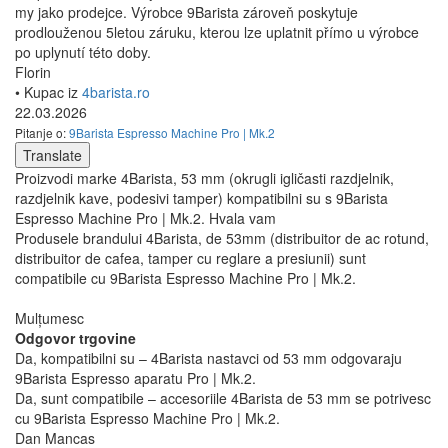
my jako prodejce. Výrobce 9Barista zároveň poskytuje
prodlouženou 5letou záruku, kterou lze uplatnit přímo u výrobce
po uplynutí této doby.
Florin
• Kupac iz
4barista.ro
22.03.2026
Pitanje o:
9Barista Espresso Machine Pro | Mk.2
Translate
Proizvodi marke 4Barista, 53 mm (okrugli igličasti razdjelnik,
razdjelnik kave, podesivi tamper) kompatibilni su s 9Barista
Espresso Machine Pro | Mk.2. Hvala vam
Produsele brandului 4Barista, de 53mm (distribuitor de ac rotund,
distribuitor de cafea, tamper cu reglare a presiunii) sunt
compatibile cu 9Barista Espresso Machine Pro | Mk.2.
Mulțumesc
Odgovor trgovine
Da, kompatibilni su – 4Barista nastavci od 53 mm odgovaraju
9Barista Espresso aparatu Pro | Mk.2.
Da, sunt compatibile – accesoriile 4Barista de 53 mm se potrivesc
cu 9Barista Espresso Machine Pro | Mk.2.
Dan Mancas