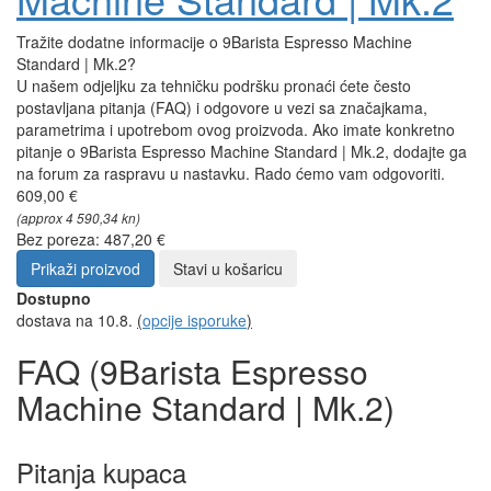
Tražite dodatne informacije o 9Barista Espresso Machine
Standard | Mk.2?
U našem odjeljku za tehničku podršku pronaći ćete često
postavljana pitanja (FAQ) i odgovore u vezi sa značajkama,
parametrima i upotrebom ovog proizvoda. Ako imate konkretno
pitanje o 9Barista Espresso Machine Standard | Mk.2, dodajte ga
na forum za raspravu u nastavku. Rado ćemo vam odgovoriti.
609,00 €
(approx 4 590,34 kn)
Bez poreza: 487,20 €
Prikaži proizvod
Stavi u košaricu
Dostupno
dostava na 10.8.
(
opcije isporuke
)
FAQ (9Barista Espresso
Machine Standard | Mk.2)
Pitanja kupaca