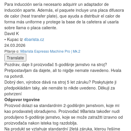
Para inducción sería necesario adquirir un adaptador de
inducción aparte. Además, el paquete incluye una placa difusora
de calor (heat transfer plate), que ayuda a distribuir el calor de
forma más uniforme y protege la base de la cafetera al usarla
sobre llama o placa caliente.
David K
• Kupac iz
4barista.cz
24.03.2026
Pitanje o:
9Barista Espresso Machine Pro | Mk.2
Translate
Pozdrav, daje li proizvođač 5-godišnje jamstvo na stroj?
Pretpostavljam da dajete, ali to nigdje nemate navedeno. Hvala
na potvrdi.
Dobrý den, výrobce dává na stroj 5 let záruku? Poskytujete ji
předpokládám taky, ale nemáte to nikde uvedeno. Děkuji za
potvrzení
Odgovor trgovine
Proizvod dolazi sa standardnim 2-godišnjim jamstvom, koje mi
kao prodavatelj obrađujemo. Proizvođač 9Barista također nudi
produljeno 5-godišnje jamstvo, koje se može zatražiti izravno od
proizvođača nakon isteka tog razdoblja.
Na produkt se vztahuje standardní 2letá záruka, kterou řešíme