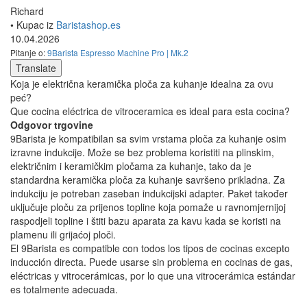
Richard
• Kupac iz
Baristashop.es
10.04.2026
Pitanje o:
9Barista Espresso Machine Pro | Mk.2
Translate
Koja je električna keramička ploča za kuhanje idealna za ovu
peć?
Que cocina eléctrica de vitroceramica es ideal para esta cocina?
Odgovor trgovine
9Barista je kompatibilan sa svim vrstama ploča za kuhanje osim
izravne indukcije. Može se bez problema koristiti na plinskim,
električnim i keramičkim pločama za kuhanje, tako da je
standardna keramička ploča za kuhanje savršeno prikladna. Za
indukciju je potreban zaseban indukcijski adapter. Paket također
uključuje ploču za prijenos topline koja pomaže u ravnomjernijoj
raspodjeli topline i štiti bazu aparata za kavu kada se koristi na
plamenu ili grijaćoj ploči.
El 9Barista es compatible con todos los tipos de cocinas excepto
inducción directa. Puede usarse sin problema en cocinas de gas,
eléctricas y vitrocerámicas, por lo que una vitrocerámica estándar
es totalmente adecuada.