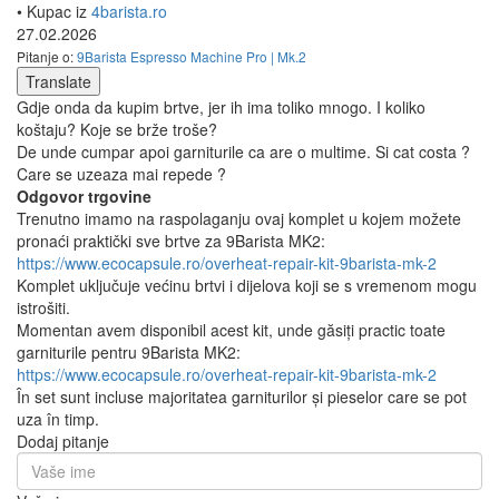
• Kupac iz
4barista.ro
27.02.2026
Pitanje o:
9Barista Espresso Machine Pro | Mk.2
Translate
Gdje onda da kupim brtve, jer ih ima toliko mnogo. I koliko
koštaju? Koje se brže troše?
De unde cumpar apoi garniturile ca are o multime. Si cat costa ?
Care se uzeaza mai repede ?
Odgovor trgovine
Trenutno imamo na raspolaganju ovaj komplet u kojem možete
pronaći praktički sve brtve za 9Barista MK2:
https://www.ecocapsule.ro/overheat-repair-kit-9barista-mk-2
Komplet uključuje većinu brtvi i dijelova koji se s vremenom mogu
istrošiti.
Momentan avem disponibil acest kit, unde găsiți practic toate
garniturile pentru 9Barista MK2:
https://www.ecocapsule.ro/overheat-repair-kit-9barista-mk-2
În set sunt incluse majoritatea garniturilor și pieselor care se pot
uza în timp.
Dodaj pitanje