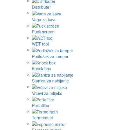
Distributer
Vaga za kavu
Puck screen
WDT tool
Podložak za tamper
Knock box
Stanica za nabijanje
Vrčevi za mlijeko
Portafilter
Termometri
Espresso mirror